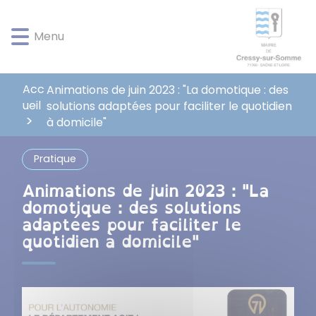
Lien
Lien
Lien
Lien
Panneau de gestion des cookies
d'accès
d'accès
d'accès
d'accès
Menu
rapide
rapide
rapide
rapide
au
au
à
au
menu
contenu
la
pied
principal
recherche
de
Acc
Animations de juin 2023 : "La domotique : des
page
ueil
solutions adaptées pour faciliter le quotidien
à domicile"
Pratique
Animations de juin 2023 : "La
domotique : des solutions
adaptées pour faciliter le
quotidien à domicile"