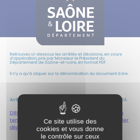
Retrouvez ci-dessous les arrêtés et décisions, en cours
d’application, pris par Monsieur le Président du
Département de Saône-et-Loire, en format PDF.
Il n’y a qu’à cliquer sur la dénomination du document à lire.
Arrêtés Département de Saône-et-Loire - Année 2024.
DRI-2021107AT Arrêté portant réglementation
temporaire de la circulation sur le réseau routier
Ce site utilise des
départemental
cookies et vous donne
le contrôle sur ceux