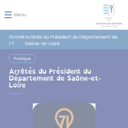
Lien
Lien
Lien
Lien
Panneau de gestion des cookies
d'accès
d'accès
d'accès
d'accès
Menu
rapide
rapide
rapide
rapide
au
au
à
au
menu
contenu
la
pied
principal
recherche
de
Accuei
Arrêtés du Président du Département de
page
Saône-et-Loire
l
Pratique
Arrêtés du Président du
Département de Saône-et-
Loire