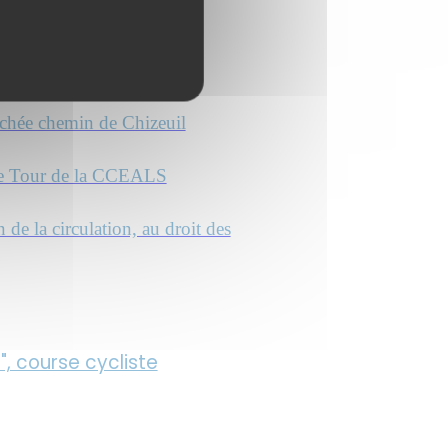
 le 22 juin 2024
chée chemin de Chizeuil
chée chemin de Chizeuil
iste Tour de la CCEALS
de la circulation, au droit des
", course cycliste