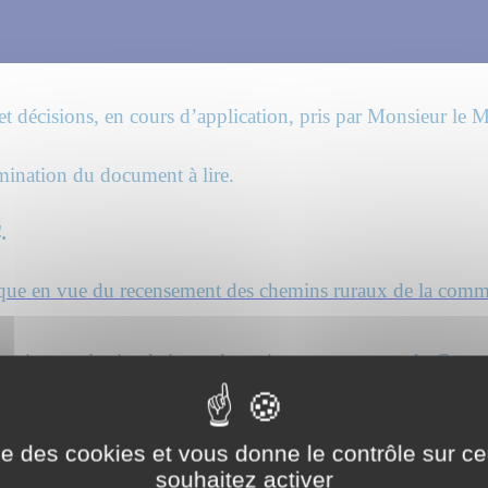
 et décisions, en cours d’application, pris par Monsieur le 
omination du document à lire.
.
que en vue du recensement des chemins ruraux de la commu
tation sur la circulation et le stationnement route du Creu
pation du domaine public par les stands du vide grenier org
9 juin 2024
ise des cookies et vous donne le contrôle sur 
souhaitez activer