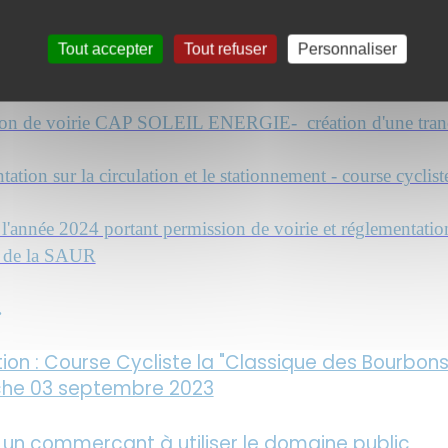
ation sur la circulation et le stationnement route de Maltat
Tout accepter
Tout refuser
Personnaliser
sion de voirie CAP SOLEIL ENERGIE - création d'une tran
sion de voirie CAP SOLEIL ENERGIE- création d'une tran
ation sur la circulation et le stationnement - course cycl
année 2024 portant permission de voirie et réglementation 
us de la SAUR
.
ion : Course Cycliste la "Classique des Bourbons
nche 03 septembre 2023
 un commerçant à utiliser le domaine public