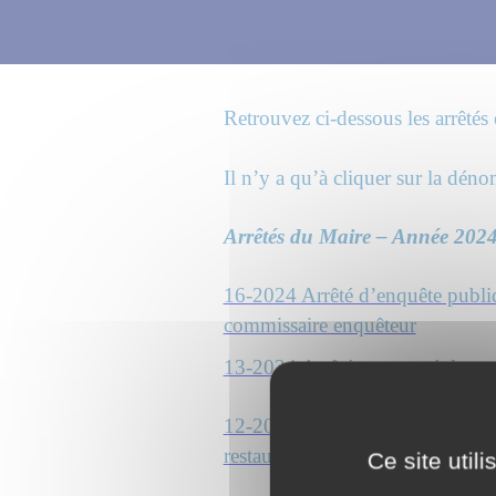
Retrouvez ci-dessous les arrêtés
Il n’y a qu’à cliquer sur la dén
Arrêtés du Maire – Année 2024
16-2024 Arrêté d’enquête publi
commissaire enquêteur
13-2024 Arrêté portant
réglemen
12-2024 Arrêté autorisant l'occu
restaurant Le Cheval Blanc le 0
Ce site util