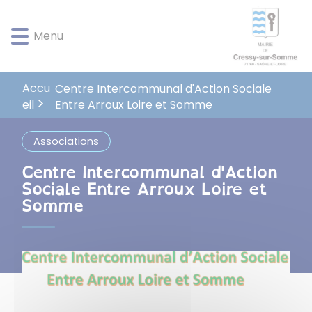
Lien
Lien
Lien
Lien
Panneau de gestion des cookies
d'accès
d'accès
d'accès
d'accès
Menu
rapide
rapide
rapide
rapide
au
au
à
au
menu
contenu
la
pied
principal
recherche
de
Accu
Centre Intercommunal d'Action Sociale
page
Entre Arroux Loire et Somme
eil
Associations
Centre Intercommunal d'Action
Sociale Entre Arroux Loire et
Somme