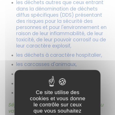
les déchets autres que ceux entrant
dans la dénomination de déchets
diffus spécifiques (DDS) présentant
des risques pour la sécurité des
personnes et pour l'environnement en
raison de leur inflammabilité, de leur
toxicité, de leur pouvoir corrosif ou de
leur caractère explosif,
les déchets à caractère hospitalier,
les carcasses d'animaux,
les déchets d'amiante,
les pneus,
les bouteilles de gaz et extincteurs.
Ce site utilise des
cookies et vous donne
Séparation des déchets recyclables ou
le contrôle sur ceux
valorisables
que vous souhaitez