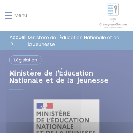
Lien
Lien
Lien
Lien
Panneau de gestion des cookies
d'accès
d'accès
d'accès
d'accès
Menu
rapide
rapide
rapide
rapide
au
au
à
au
menu
contenu
la
pied
Accueil
Ministère de l'Éducation Nationale et de
principal
recherche
de
la Jeunesse
page
Législation
Ministère de l'Éducation
Nationale et de la Jeunesse