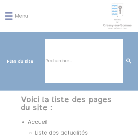
Lien
Lien
Lien
Lien
Panneau de gestion des cookies
d'accès
d'accès
d'accès
d'accès
Menu
rapide
rapide
rapide
rapide
au
au
à
au
menu
contenu
la
pied
principal
recherche
de
page
Plan du site
Voici la liste des pages
du site :
Accueil
Liste des actualités