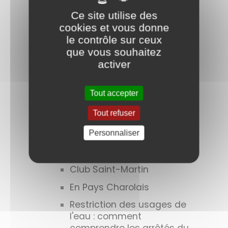
personnes âgées ou en
Ce site utilise des
situation de handicap aux
cookies et vous donne
aides
le contrôle sur ceux
Animations de juin 2023 :
que vous souhaitez
"La domotique : des
activer
solutions adaptées pour
faciliter le quotidien à
domicile"
Tout accepter
Transport scolaire élèves
Tout refuser
du 2nd degré
Personnaliser
Ministère de la transition
écologique
Club Saint-Martin
En Pays Charolais
Restriction des usages de
l'eau : comment